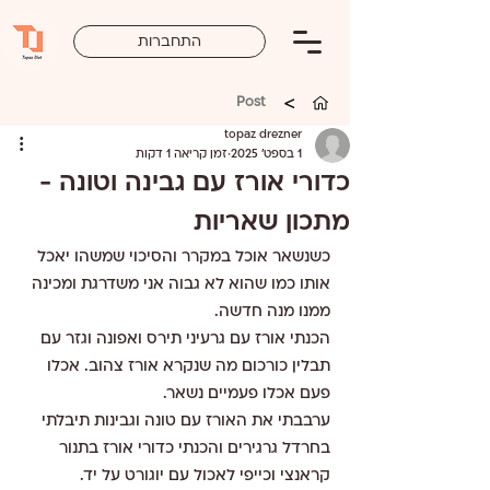
התחברות
>
Post
topaz drezner
1 בספט׳ 2025
זמן קריאה 1 דקות
כדורי אורז עם גבינה וטונה -
מתכון שאריות
כשנשאר אוכל במקרר והסיכוי שמשהו יאכל 
אותו כמו שהוא לא גבוה אני משדרגת ומכינה 
ממנו מנה חדשה.
הכנתי אורז עם גרעיני תירס ואפונה וגזר עם 
תבלין כורכום מה שנקרא אורז צהוב. אכלו 
פעם אכלו פעמיים נשאר. 
ערבבתי את האורז עם טונה וגבינות תיבלתי 
בחרדל גרגירים והכנתי כדורי אורז בתנור
קראנצי וכייפי לאכול עם יוגורט על יד.