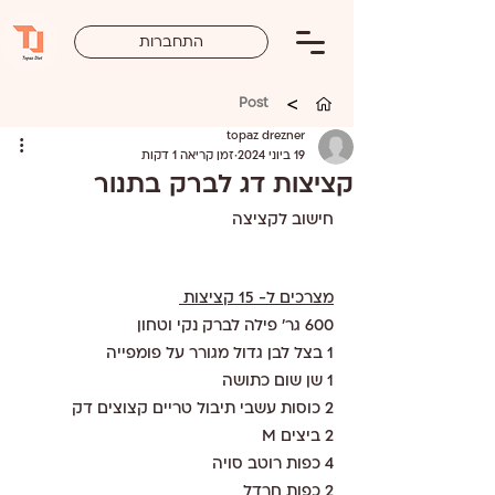
התחברות
>
Post
topaz drezner
19 ביוני 2024
זמן קריאה 1 דקות
קציצות דג לברק בתנור
חישוב לקציצה 
מצרכים ל- 15 קציצות 
600 גר' פילה לברק נקי וטחון 
1 בצל לבן גדול מגורר על פומפייה
1 שן שום כתושה
2 כוסות עשבי תיבול טריים קצוצים דק
2 ביצים M 
4 כפות רוטב סויה
2 כפות חרדל 