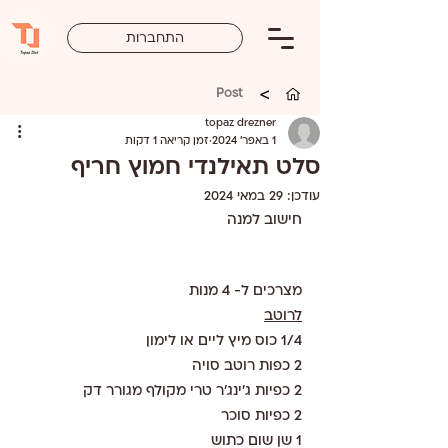
התחברות
>
Post
topaz drezner
1 באפר׳ 2024
זמן קריאה 1 דקות
סלט תאילנדי חמוץ חריף
עודכן:
29 במאי 2024
חישוב למנה 
מצרכים ל- 4 מנות 
לרוטב
1/4 כוס מיץ ליים או לימון 
2 כפות רוטב סויה
2 כפיות ג'ינג'ר טרי מקולף מגורר דק
2 כפיות סוכר
1 שן שום כתוש