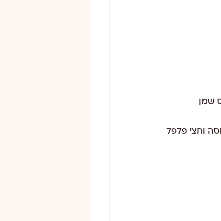
ת ( הירקות בסלט: עגבנייה, מלפפון, רבע בצל, 4 עלי חסה וחצי פלפל 