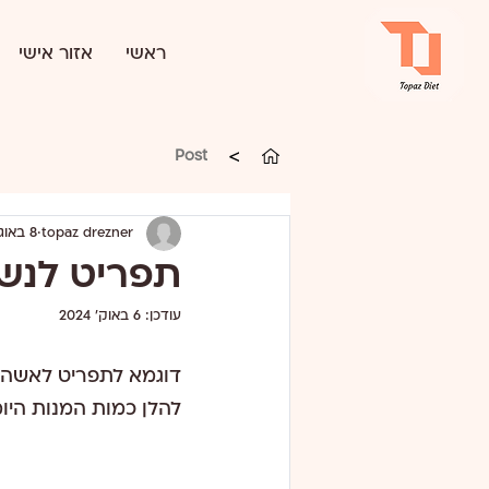
ראשי
אזור אישי
>
Post
topaz drezner
8 באוג׳ 2024
תפריט לנשי
עודכן:
6 באוק׳ 2024
דוגמא לתפריט לאשה בת 55 גובה 1.65 מ' במשקל של 85 
להלן כמות המנות היומ