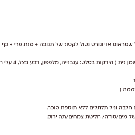
 שטראוס או יוגורט נטול לקטוז של תנובה + מנת פרי + כף ז
סלט ירקות עם כפית שמן זי