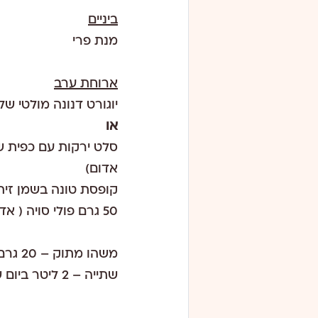
ביניים
מנת פרי
ארוחת ערב
יוגורט דנונה מולטי של
או
אדום)
קופסת טונה בשמן זית
50 גרם פולי סויה ( אדממה )
משהו מתוק – 20 גרם חלבה וניל תלתלים ללא תוספת סוכר.
שתייה – 2 ליטר ביום של מים/סודה/ חליטת צמחים/תה ירוק