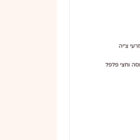
רעי צ'יה
ת ( הירקות בסלט: עגבנייה, מלפפון, רבע בצל, 4 עלי חסה וחצי פלפל 