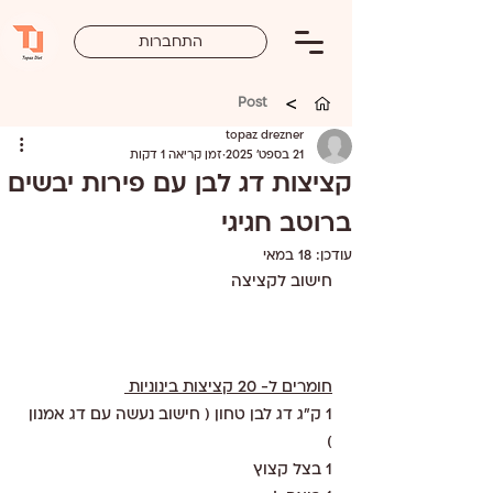
התחברות
>
Post
topaz drezner
21 בספט׳ 2025
זמן קריאה 1 דקות
קציצות דג לבן עם פירות יבשים
ברוטב חגיגי
עודכן:
18 במאי
חישוב לקציצה 
חומרים ל- 20 קציצות בינוניות 
1 ק"ג דג לבן טחון ( חישוב נעשה עם דג אמנון 
)
1 בצל קצוץ