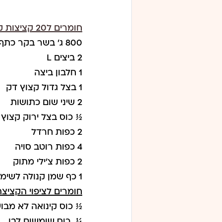
חומרים ל20 קציצות קטנות 
800 ג' בשר בקר כתף טחון
2 ביצים L
1 חלבון ביצה
1 בצל גדול קצוץ דק
2 שיני שום כתושות
½ כוס בצל ירוק קצוץ 
2 כפות חרדל
4 כפות רוטב סויה
2 כפות צ'ילי מתוק
1 כף שמן קנולה לשימון התבנית
חומרים לציפוי הקציצה
½ כוס קינואה לא מבו
¼  כוס שומשום לבן