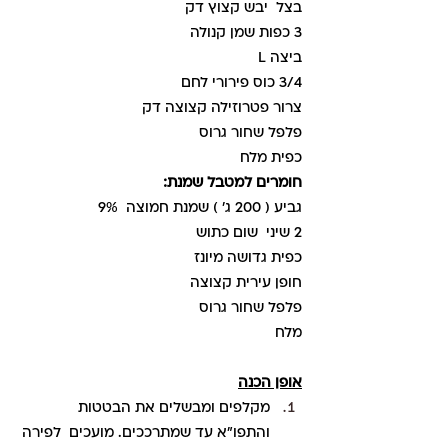
בצל  יבש קצוץ דק
3 כפות שמן קנולה 
ביצה L  
3/4 כוס פירורי לחם 
צרור פטרוזילה קצוצה דק 
פלפל שחור גרוס
כפית מלח
חומרים למטבל שמנת:
גביע ( 200 ג' ) שמנת חמוצה  9%
2 שיני  שום כתוש
כפית גדושה מיונז
חופן עירית קצוצה
פלפל שחור גרוס
מלח
אופן הכנה
מקלפים ומבשלים את הבטטות 
והתפו"א עד שמתרככים. מועכים  לפירה