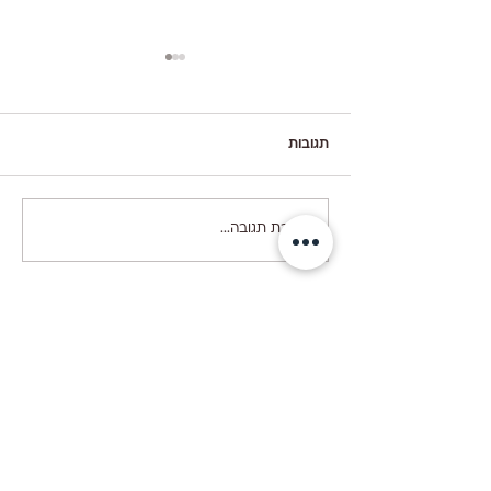
תגובות
קיש ברוקולי עם גבינות
כתיבת תגובה...
בואו נדבר!
יש לך שאלה?
השאר/י פרטים ואשיב בהקדם