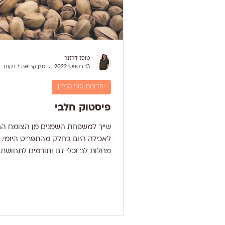
טופז דרזנר
13 בספט׳ 2022
זמן קריאה 1 דקות
יתרונות סוגי המזון
פיסטוק חלבי
שייך למשפחת השמנים מן הצומח הח
לאכילה היום כחלק מהתפריט היומי. 
מחלות לב וכלי דם ותורמים לתחושת ה
אגוז עשיר בחלבון ודל...