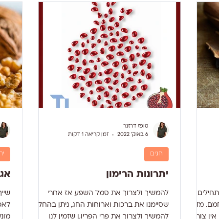
ונה היא חלק
רמות
תרכובות
מחזק את
טופז דרזנר
6 באוק׳ 2022
זמן קריאה 1 דקות
חגים
ית
יתרונות הרימון
אגו
תחילים
להמשיך ולצרוך את סמל השפע אז אחרי
שיי
מם. מדינת
שסיימנו את ברכות וארוחות החג, ניתן בהחלט
לאכ
אין צורך
להמשיך ולצרוך את פרי הפריו,ן שזמין לנו
מונע