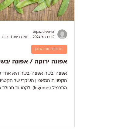
topaz drezner
12 בדצמ׳ 2024
זמן קריאה 1 דקות
יתרונות סוגי המזון
אפונה ירוקה / אפונה יבש
אפונה יבשה אפונה יבשה היא אחד מ
הקטניות המאפיין העיקרי של הקטניו
התרמיל (legume). לקטניות תכול
גבוהה יותר, בהשוואה לצמחים אחרים
הן בעלות ערך תזונתי רב הכולל חלבונ
הקטניות הם מקור החלבון העיקרי בת
הצמחונים והטבעונים. הקטניות מכילו
חשובים כמו בברזל וסיד