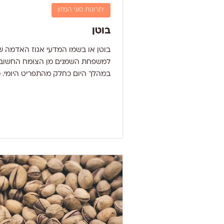
יתרונות סוגי המזון
בוטן
בוטן או בשמו המדעי אגוז האדמה שי
למשפחת השמנים מן הצומח החשובי
במהלך היום כחלק מהתפריט היומי. מ
מחלות לב ולכי דם ותורמים...