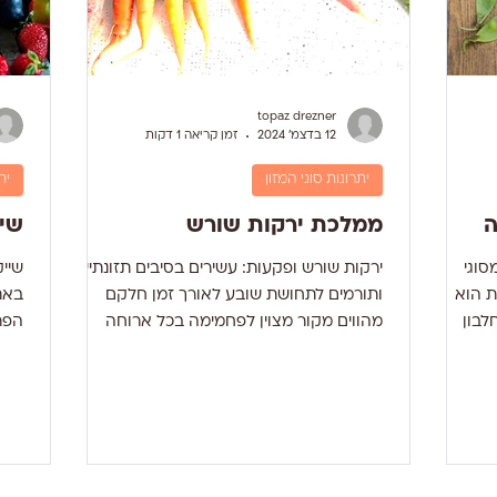
topaz drezner
12 בדצמ׳ 2024
זמן קריאה 1 דקות
יתרונות סוגי המזון
ית
ה
ממלכת ירקות שורש
שיי
סוגי
ירקות שורש ופקעות: עשירים בסיבים תזונתיים
ת הוא
ותורמים לתחושת שובע לאורך זמן חלקם
ת חלבון
מהווים מקור מצוין לפחמימה בכל ארוחה
. הקטניות
מתחלקים בין חמשת הצבעים...
ים,
קרח 
פחמימות, סיבים וויטמינים שונים מקבוצת B .
שתיי
זונת
בוו
ת מינרלים
הגו
ן. אפונה ירוקה היא ירק
במה