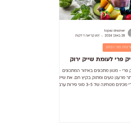
topaz drezner
28 באוק׳ 2024
זמן קריאה 1 דקות
רונות סוגי המזון
ק פרי לעומת שייק ירוק
שייק פרי - מגוון מתכונים באיזור המתכונים
באתר מרענן טעים ומתוק בקיץ חם. את שייק
הפרי מכינים מטחינה של 3-5 סוגי פירות ערבוב
עם מים, חלב, מיץ ויוגורט. לעיתים מוסיפים גם
גרוס, אלכוהול, שוקולד, קצפת, סוכר ועוד.
ת שייק פרי אכן מעשירה את הגוף
יטמינים ומינרלים אך באותה עת מעשירה את
ף בכמות סוכר גבוהה מאוד המשפיעה
רה על עליית של רמות סוכר בדם, עליה של