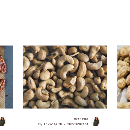
בתקופה הזו . לפי האמונה...
נמצא
3 צ
בהחל
טופז דרזנר
13 בספט׳ 2022
זמן קריאה 1 דקות