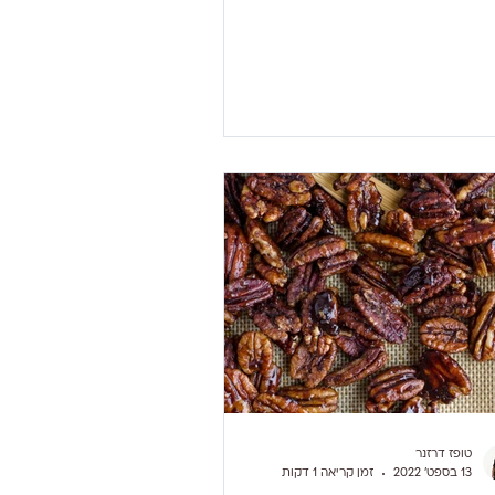
השובע. עשיר במיוחד באומגה 3 מסוג ALA
(חומצה לינולנית). חומצות השומן מסוג אומגה 3
היעילות יותר לבריאות הלב הן EPA ו- DHA והן
ות בעיקר באצות ודגים הניזונים מאצות
אלו. חומצת שומן ALA עוברת המרה בגוף לשתי
חומצות השומן היעילות יותר של אומגה 3 אבל
בכמות לא מספקת. חומצת שומן ALA – אומגה
מחי מהווה נוגד חמצון ונוגדת דיכאון והיא
ט מקור משמעותי לאומגה 3 עבור מי ש
טופז דרזנר
13 בספט׳ 2022
זמן קריאה 1 דקות