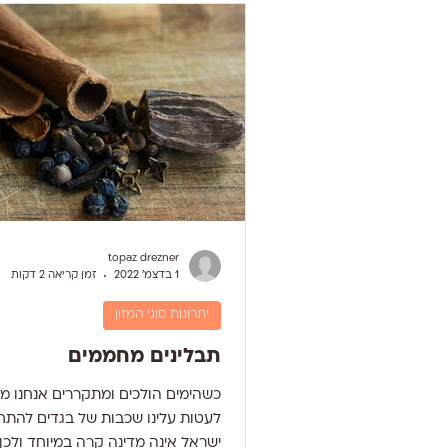
פחמימתי, גדלה בתוך תרמיל. האפ
מקבוצת הירקות הירוקים העשירים ב
גופרית. הגופרית היא פיט וכימיקל ה
topaz drezner
1 בדצמ׳ 2022
זמן קריאה 2 דקות
יתרונות סוגי המזון
תבלינים מחממים
כשהימים הולכים ומתקררים אנחנו מ
לעטות עלינו שכבות של בגדים להתח
ישראל אינה מדינה קרה במיוחד ולכן 