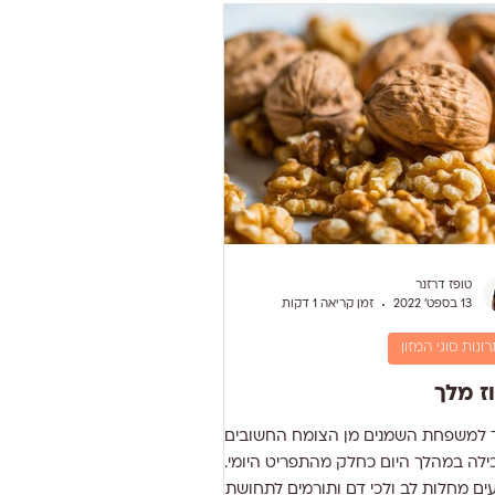
 שומנים ( טריגליצרידים ) בדם והשמ
טופז דרזנר
13 בספט׳ 2022
זמן קריאה 1 דקות
רונות סוגי המזון
ז מלך
ך למשפחת השמנים מן הצומח החשובים
ילה במהלך היום כחלק מהתפריט היומי.
ים מחלות לב ולכי דם ותורמים לתחושת