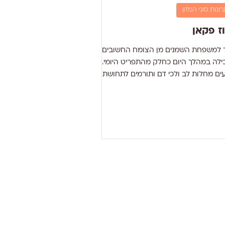
רונות סוגי המזון
ז פקאן
ך למשפחת השמנים מן הצומח החשובים
ילה במהלך היום כחלק מהתפריט היומי.
ים מחלות לב ולכי דם ותורמים לתחושת
ע. שומן – מכיל כמות...