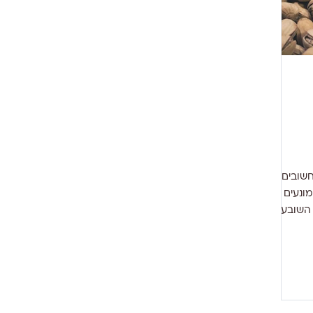
שובים
מונעים
שובע. ​