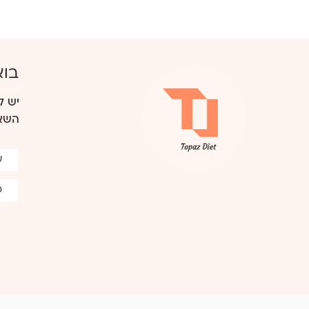
בוא
יש ל
השאר