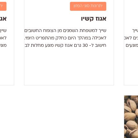
יתרונות סוגי המזון
ית
אגוז קשיו
אגו
יך
שייך למשפחת השמנים מן הצומח החשובים
שיי
ם לאכילה
לאכילה במהלך היום כחלק מהתפריט היומי.
לאכ
ונעים
חישוב ל- 30 גרם אגוז קשיו מונע מחלות לב
מונע
ולכי דם ותורם לתחושת...
השוב